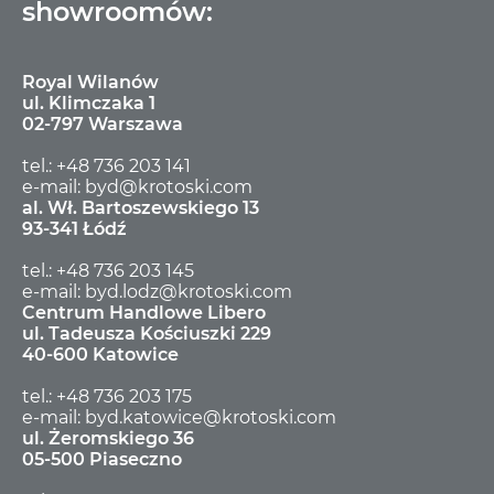
showroomów:
Royal Wilanów
ul. Klimczaka 1
02-797 Warszawa
tel.: +48 736 203 141
e-mail: byd@krotoski.com
al. Wł. Bartoszewskiego 13
93-341 Łódź
tel.: +48 736 203 145
e-mail: byd.lodz@krotoski.com
Centrum Handlowe Libero
ul. Tadeusza Kościuszki 229
40-600 Katowice
tel.: +48 736 203 175
e-mail: byd.katowice@krotoski.com
ul. Żeromskiego 36
05-500 Piaseczno